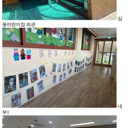
삼
동어린이집 외관
내
부1