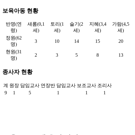
보육아동 현황
반명(연
새롬(0,1
토리(1
슬기(2
지혜(3,4
가람(4,5
령)
세)
세)
세)
세)
세)
정원(62
3
10
14
15
20
명)
현원(31
2
3
5
8
13
명)
종사자 현황
계
원장
담임교사
연장반 담임교사
보조교사
조리사
9
1
5
1
1
1