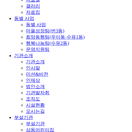
갤러리
자료집
동별 사업
동별 사업
마을성장팀(번3동)
희망동행팀(우이동·수유1동)
행복나눔팀(수유2동)
운영지원팀
기관소개
기관소개
인사말
미션&비전
인재상
법인소개
기관발자취
조직도
시설현황
오시는길
부설기관
부설기관
삼동어린이집