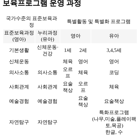
보육프로그램 운영 과정
국가수준의 표준보육과
특별활동 및 특별화 프로그램
정
표준보육과정
누리과정
영아
유아
(영아)
(유아)
신체운동·
기본생활
1세
2세
3,4,5세
건강
신체운동
체육
영어
영어
오르
의사소통
의사소통
체육
코딩
프
요술
오르
사회관계
사회관계
체육
책상
프
요술
예술경험
예술경험
요술책상
책상
특화프로그램
(나무,미술,플레이팩
자연탐구
자연탐구
토,목공)
한글, 수