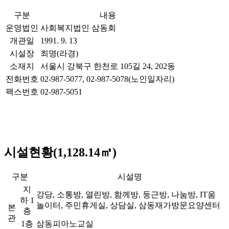
구분
내용
운영법인
사회복지법인 삼동회
개관일
1991. 9. 13
시설장
최명(라경)
소재지
서울시 강북구 한천로 105길 24, 202동
전화번호
02-987-5077, 02-987-5078(노인일자리)
팩스번호
02-987-5051
시설현황(1,128.14㎡)
구분
시설명
지
강당, 소통방, 열린방, 함께방, 둥근방, 나눔방, IT움
하 1
놀이터, 주민휴게실, 상담실, 삼동재가방문요양센터
본
층
관
1층
삼동피아노교실