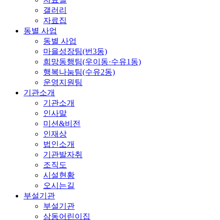
갤러리
자료집
동별 사업
동별 사업
마을성장팀(번3동)
희망동행팀(우이동·수유1동)
행복나눔팀(수유2동)
운영지원팀
기관소개
기관소개
인사말
미션&비전
인재상
법인소개
기관발자취
조직도
시설현황
오시는길
부설기관
부설기관
삼동어린이집