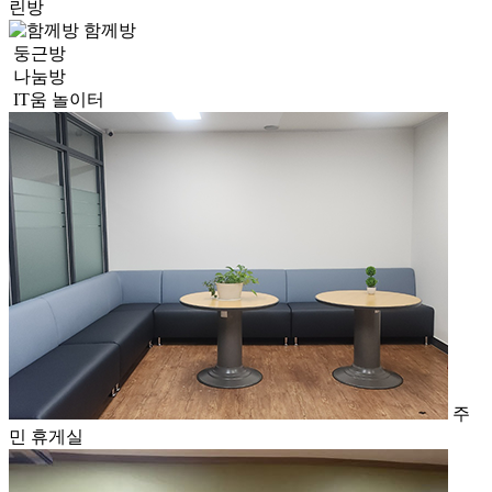
린방
함께방
둥근방
나눔방
IT움 놀이터
주
민 휴게실