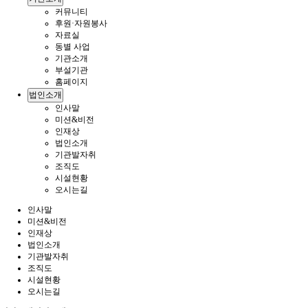
커뮤니티
후원·자원봉사
자료실
동별 사업
기관소개
부설기관
홈페이지
법인소개
인사말
미션&비전
인재상
법인소개
기관발자취
조직도
시설현황
오시는길
인사말
미션&비전
인재상
법인소개
기관발자취
조직도
시설현황
오시는길