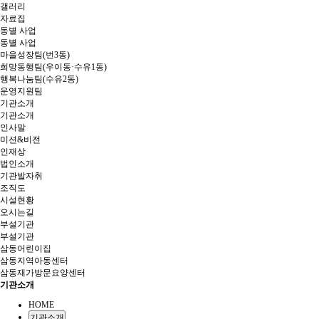
갤러리
자료집
동별 사업
동별 사업
마을성장팀(번3동)
희망동행팀(우이동·수유1동)
행복나눔팀(수유2동)
운영지원팀
기관소개
기관소개
인사말
미션&비전
인재상
법인소개
기관발자취
조직도
시설현황
오시는길
부설기관
부설기관
삼동어린이집
삼동지역아동센터
삼동재가방문요양센터
기관소개
HOME
기관소개