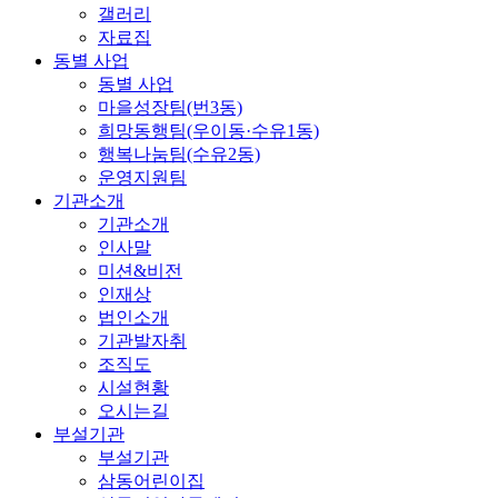
갤러리
자료집
동별 사업
동별 사업
마을성장팀(번3동)
희망동행팀(우이동·수유1동)
행복나눔팀(수유2동)
운영지원팀
기관소개
기관소개
인사말
미션&비전
인재상
법인소개
기관발자취
조직도
시설현황
오시는길
부설기관
부설기관
삼동어린이집