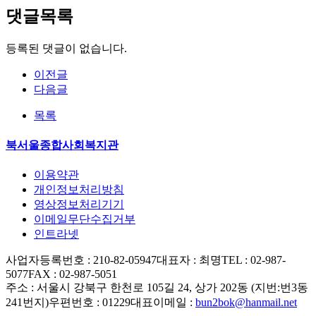
댓글목록
등록된 댓글이 없습니다.
이전글
다음글
목록
북서울종합사회복지관
이용약관
개인정보처리방침
영상정보처리기기
이메일무단수집거부
인트라넷
사업자등록번호 : 210-82-05947
대표자 : 최명
TEL : 02-987-
5077
FAX : 02-987-5051
주소 : 서울시 강북구 한천로 105길 24, 상가 202동 (지번:번3동
241번지)
우편번호 : 01229
대표이메일 :
bun2bok@hanmail.net