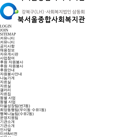
LOGIN
JOIN
SITEMAP
커뮤니티
커뮤니티
공지사항
채용정보
자유게시판
사업참여
후원·자원봉사
후원·자원봉사
후원안내
자원봉사안내
나눔가게
자료실
자료실
갤러리
자료집
동별 사업
동별 사업
마을성장팀(번3동)
희망동행팀(우이동·수유1동)
행복나눔팀(수유2동)
운영지원팀
기관소개
기관소개
인사말
미션&비전