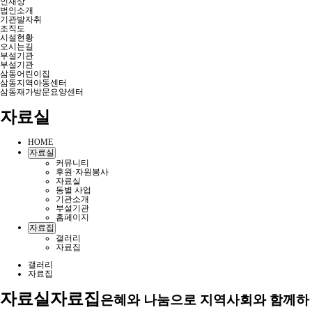
인재상
법인소개
기관발자취
조직도
시설현황
오시는길
부설기관
부설기관
삼동어린이집
삼동지역아동센터
삼동재가방문요양센터
자료실
HOME
자료실
커뮤니티
후원·자원봉사
자료실
동별 사업
기관소개
부설기관
홈페이지
자료집
갤러리
자료집
갤러리
자료집
자료실
자료집
은혜와 나눔으로 지역사회와 함께하