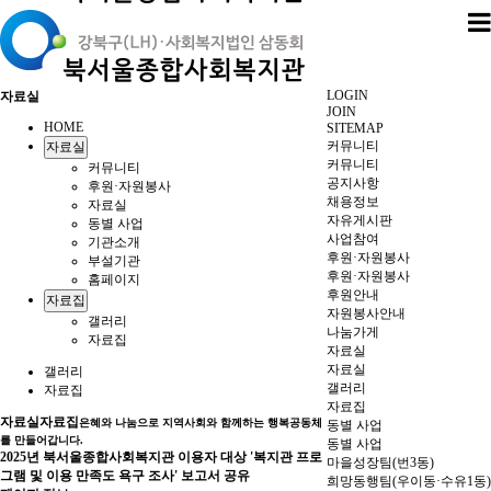
LOGIN
자료실
JOIN
HOME
SITEMAP
커뮤니티
자료실
커뮤니티
커뮤니티
공지사항
후원·자원봉사
채용정보
자료실
자유게시판
동별 사업
사업참여
기관소개
후원·자원봉사
부설기관
후원·자원봉사
홈페이지
후원안내
자료집
자원봉사안내
갤러리
나눔가게
자료집
자료실
자료실
갤러리
갤러리
자료집
자료집
자료실
자료집
은혜와 나눔으로 지역사회와 함께하는 행복공동체
동별 사업
를 만들어갑니다.
동별 사업
2025년 북서울종합사회복지관 이용자 대상 '복지관 프로
마을성장팀(번3동)
그램 및 이용 만족도 욕구 조사' 보고서 공유
희망동행팀(우이동·수유1동)