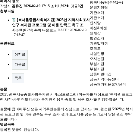
페이지 정보
행복나눔팀(수유2동)
작성자
김유진
2026-02-19 17:15
조회
1,592회
댓글
0건
운영지원팀
첨부파일
기관소개
기관소개
[북서울종합사회복지관] 2025년 지역사회조사
인사말
연구 복지관 프로그램 및 이용 만족도 욕구 조
미션&비전
사.pdf
(6.2M)
44회 다운로드
DATE : 2026-02-19
인재상
17:15:47
법인소개
관련링크
기관발자취
조직도
시설현황
이전글
오시는길
부설기관
다음글
부설기관
삼동어린이집
목록
삼동지역아동센터
삼동재가방문요양센터
본문
2025년 북서울종합사회복지관 서비스(프로그램) 이용자를 대상으로 '복지관 프로그
램 사전·사후 척도검사'와 '복지관 이용 만족도 및 욕구 조사'를 진행하였습니다.
설문에 참여해주신 모든 지역주민분들께 진심으로 감사드리며, 완성된 '2025년 복지
관 프로그램 및 이용 만족도 욕구 조사' 결과 보고서를 공유 드리오니
많은 관심 부탁
드립니다:)
댓글목록
등록된 댓글이 없습니다.