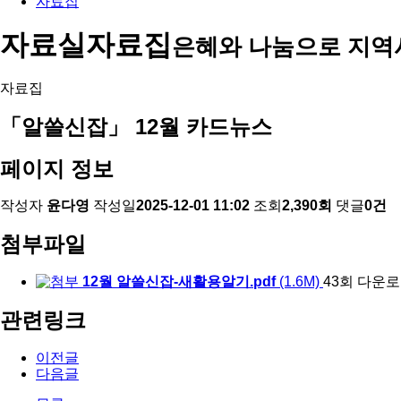
자료집
자료실
자료집
은혜와 나눔으로 지역
자료집
「알쓸신잡」 12월 카드뉴스
페이지 정보
작성자
윤다영
작성일
2025-12-01 11:02
조회
2,390회
댓글
0건
첨부파일
12월 알쓸신잡-새활용알기.pdf
(1.6M)
43회 다운
관련링크
이전글
다음글