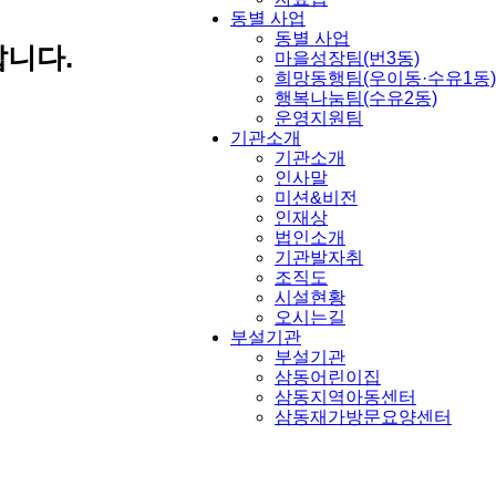
동별 사업
동별 사업
니다.
마을성장팀(번3동)
희망동행팀(우이동·수유1동)
행복나눔팀(수유2동)
운영지원팀
기관소개
기관소개
인사말
미션&비전
인재상
법인소개
기관발자취
조직도
시설현황
오시는길
부설기관
부설기관
삼동어린이집
삼동지역아동센터
삼동재가방문요양센터