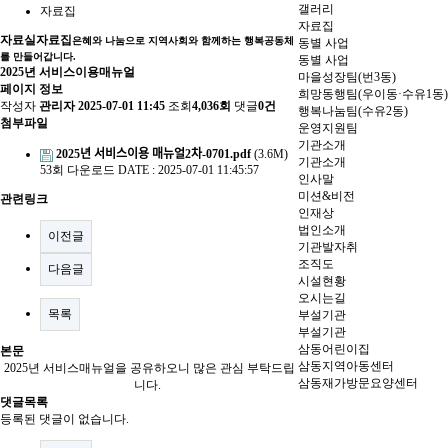
갤러리
자료집
자료집
자료실
자료집
은혜와 나눔으로 지역사회와 함께하는 행복공동체
동별 사업
를 만들어갑니다.
동별 사업
2025년 서비스이용매뉴얼
마을성장팀(번3동)
페이지 정보
희망동행팀(우이동·수유1동)
작성자
관리자
2025-07-01 11:45
조회
4,036회
댓글
0건
행복나눔팀(수유2동)
첨부파일
운영지원팀
기관소개
2025년 서비스이용 매뉴얼2차-0701.pdf
(3.6M)
기관소개
53회 다운로드
DATE : 2025-07-01 11:45:57
인사말
미션&비전
관련링크
인재상
법인소개
이전글
기관발자취
조직도
다음글
시설현황
오시는길
목록
부설기관
부설기관
삼동어린이집
본문
삼동지역아동센터
2025년 서비스매뉴얼을 공유하오니 많은 관심 부탁드립
삼동재가방문요양센터
니다.
댓글목록
등록된 댓글이 없습니다.