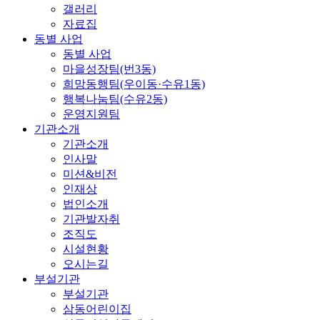
갤러리
자료집
동별 사업
동별 사업
마을성장팀(번3동)
희망동행팀(우이동·수유1동)
행복나눔팀(수유2동)
운영지원팀
기관소개
기관소개
인사말
미션&비전
인재상
법인소개
기관발자취
조직도
시설현황
오시는길
부설기관
부설기관
삼동어린이집