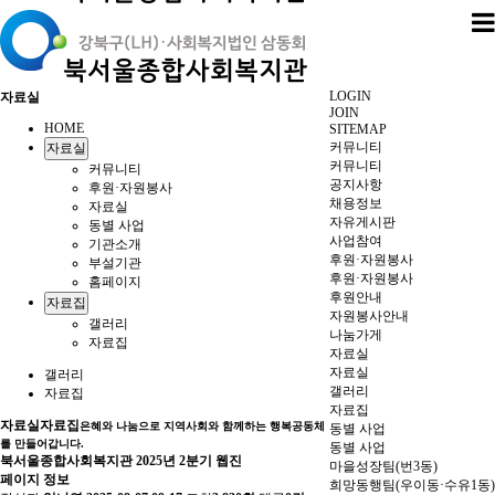
LOGIN
자료실
JOIN
HOME
SITEMAP
커뮤니티
자료실
커뮤니티
커뮤니티
공지사항
후원·자원봉사
채용정보
자료실
자유게시판
동별 사업
사업참여
기관소개
후원·자원봉사
부설기관
후원·자원봉사
홈페이지
후원안내
자료집
자원봉사안내
갤러리
나눔가게
자료집
자료실
자료실
갤러리
갤러리
자료집
자료집
자료실
자료집
은혜와 나눔으로 지역사회와 함께하는 행복공동체
동별 사업
를 만들어갑니다.
동별 사업
북서울종합사회복지관 2025년 2분기 웹진
마을성장팀(번3동)
페이지 정보
희망동행팀(우이동·수유1동)