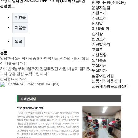
작성자
임나연
2025-08-07 09:17
조회
3,830회
댓글
0건
행복나눔팀(수유2동)
관련링크
운영지원팀
기관소개
이전글
기관소개
인사말
다음글
미션&비전
인재상
법인소개
목록
기관발자취
조직도
본문
시설현황
안녕하세요~ 북서울종합사회복지관 2025년 2분기 웹진
오시는길
이 나왔습니다 !
부설기관
2025년 4월부터 6월까지 진행되었던 사업 내용이 담겨있
부설기관
으니 많은 관심 부탁드립니다~
삼동어린이집
감사합니다 *^^*
삼동지역아동센터
삼동재가방문요양센터