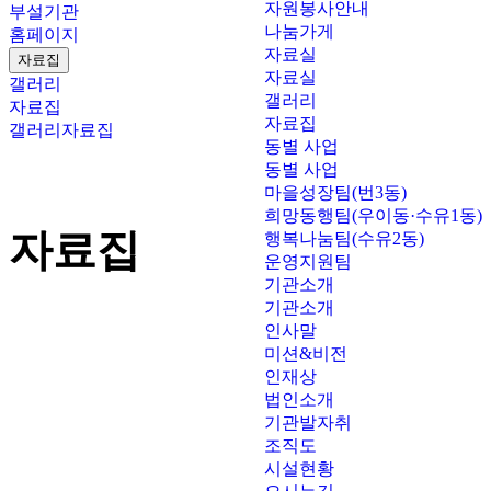
자원봉사안내
부설기관
나눔가게
홈페이지
자료실
자료집
자료실
갤러리
갤러리
자료집
자료집
갤러리
자료집
동별 사업
동별 사업
마을성장팀(번3동)
희망동행팀(우이동·수유1동)
자료집
행복나눔팀(수유2동)
운영지원팀
기관소개
기관소개
인사말
미션&비전
인재상
법인소개
기관발자취
조직도
시설현황