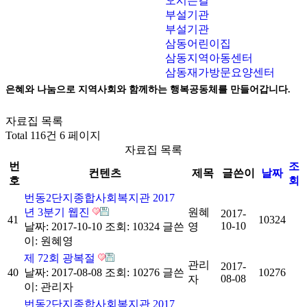
오시는길
부설기관
부설기관
삼동어린이집
삼동지역아동센터
삼동재가방문요양센터
은혜와 나눔으로 지역사회와 함께하는 행복공동체를 만들어갑니다.
자료집 목록
Total 116건
6 페이지
자료집 목록
번
조
컨텐츠
제목
글쓴이
날짜
호
회
번동2단지종합사회복지관 2017
년 3분기 웹진
원혜
2017-
41
10324
10-10
날짜: 2017-10-10
조회: 10324
글쓴
영
이:
원혜영
제 72회 광복절
관리
2017-
40
날짜: 2017-08-08
조회: 10276
글쓴
10276
08-08
자
이:
관리자
번동2단지종합사회복지관 2017