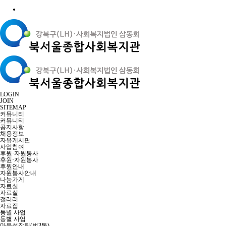
LOGIN
JOIN
SITEMAP
커뮤니티
커뮤니티
공지사항
채용정보
자유게시판
사업참여
후원·자원봉사
후원·자원봉사
후원안내
자원봉사안내
나눔가게
자료실
자료실
갤러리
자료집
동별 사업
동별 사업
마을성장팀(번3동)