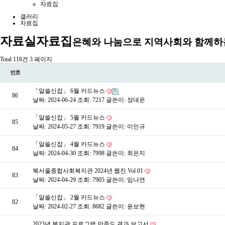
자료집
갤러리
자료집
자료실
자료집
은혜와 나눔으로 지역사회와 함께하
Total 116건
3 페이지
번호
「알쓸신잡」 6월 카드뉴스
86
날짜: 2024-06-24
조회: 7217
글쓴이:
장대운
「알쓸신잡」 5월 카드뉴스
85
날짜: 2024-05-27
조회: 7919
글쓴이:
이민규
「알쓸신잡」 4월 카드뉴스
84
날짜: 2024-04-30
조회: 7998
글쓴이:
최은지
북서울종합사회복지관 2024년 웹진 Vol.01
83
날짜: 2024-04-29
조회: 7905
글쓴이:
임나연
「알쓸신잡」 2월 카드뉴스
82
날짜: 2024-02-27
조회: 8682
글쓴이:
윤보현
2023년 복지관 프로그램 만족도 결과 보고서