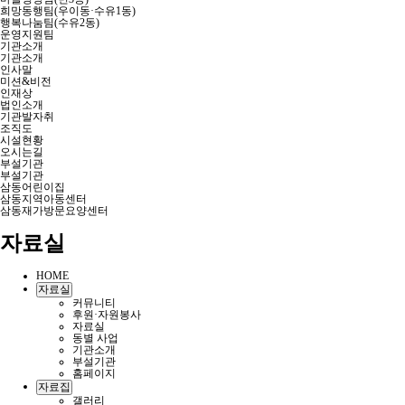
희망동행팀(우이동·수유1동)
행복나눔팀(수유2동)
운영지원팀
기관소개
기관소개
인사말
미션&비전
인재상
법인소개
기관발자취
조직도
시설현황
오시는길
부설기관
부설기관
삼동어린이집
삼동지역아동센터
삼동재가방문요양센터
자료실
HOME
자료실
커뮤니티
후원·자원봉사
자료실
동별 사업
기관소개
부설기관
홈페이지
자료집
갤러리