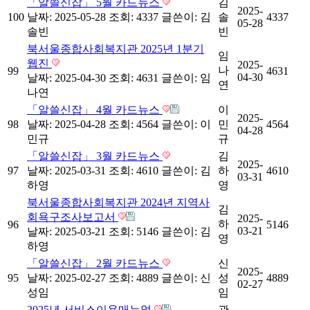
「알쓸신잡」 5월 카드뉴스
김
2025-
100
날짜: 2025-05-28
조회: 4337
글쓴이:
김
솔
4337
05-28
솔빈
빈
북서울종합사회복지관 2025년 1분기
임
웹진
2025-
나
99
4631
04-30
날짜: 2025-04-30
조회: 4631
글쓴이:
임
연
나연
「알쓸신잡」 4월 카드뉴스
이
2025-
98
날짜: 2025-04-28
조회: 4564
글쓴이:
이
민
4564
04-28
민규
규
「알쓸신잡」 3월 카드뉴스
김
2025-
97
날짜: 2025-03-31
조회: 4610
글쓴이:
김
하
4610
03-31
하영
영
북서울종합사회복지관 2024년 지역사
김
회욕구조사보고서
2025-
하
96
5146
03-21
날짜: 2025-03-21
조회: 5146
글쓴이:
김
영
하영
「알쓸신잡」 2월 카드뉴스
신
2025-
95
날짜: 2025-02-27
조회: 4889
글쓴이:
신
성
4889
02-27
성임
임
2025년 서비스이용매뉴얼
관