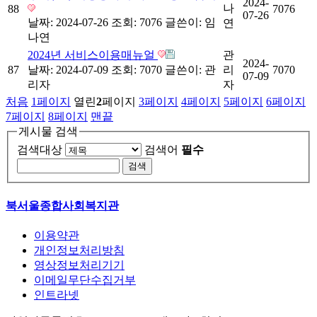
2024-
나
88
7076
07-26
날짜: 2024-07-26
조회: 7076
글쓴이:
임
연
나연
2024년 서비스이용매뉴얼
관
2024-
87
날짜: 2024-07-09
조회: 7070
글쓴이:
관
리
7070
07-09
리자
자
처음
1
페이지
열린
2
페이지
3
페이지
4
페이지
5
페이지
6
페이지
7
페이지
8
페이지
맨끝
게시물 검색
검색대상
검색어
필수
북서울종합사회복지관
이용약관
개인정보처리방침
영상정보처리기기
이메일무단수집거부
인트라넷