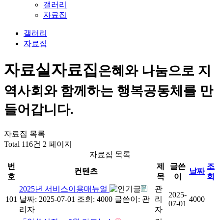
갤러리
자료집
갤러리
자료집
자료실
자료집
은혜와 나눔으로 지
역사회와 함께하는 행복공동체를 만
들어갑니다.
자료집 목록
Total 116건
2 페이지
자료집 목록
번
제
글쓴
조
컨텐츠
날짜
호
목
이
회
2025년 서비스이용매뉴얼
관
2025-
101
날짜: 2025-07-01
조회: 4000
글쓴이:
관
리
4000
07-01
리자
자