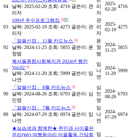
2025-
94
날짜: 2025-02-20
조회: 4716
글쓴이:
관
리
4716
02-20
리자
자
109년 우수프로그램집
관
2025-
93
날짜: 2025-02-19
조회: 4275
글쓴이:
관
리
4275
02-19
리자
자
「알쓸신잡」 11월 카드뉴스
윤
2024-
92
날짜: 2024-11-25
조회: 5855
글쓴이:
윤
창
5855
11-25
창범
범
북서울종합사회복지관 2024년 웹진
임
Vol.02
2024-
91
나
5999
날짜: 2024-11-20
조회: 5999
글쓴이:
임
11-20
연
나연
「알쓸신잡」 8월 카드뉴스
심
2024-
90
날짜: 2024-08-26
조회: 6793
글쓴이:
심
민
6793
08-26
민영
영
「알쓸신잡」 7월 카드뉴스
임
2024-
89
날짜: 2024-07-29
조회: 6974
글쓴이:
임
나
6974
07-29
나연
연
★실습생과 함께한★ 주민과 사이좋은
임
우리(We) 여행동아리 마을활동 간담회