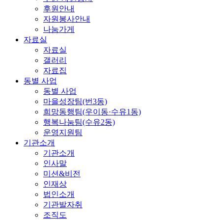
후원안내
자원봉사안내
나눔가게
자료실
자료실
갤러리
자료집
동별 사업
동별 사업
마을성장팀(번3동)
희망동행팀(우이동·수유1동)
행복나눔팀(수유2동)
운영지원팀
기관소개
기관소개
인사말
미션&비전
인재상
법인소개
기관발자취
조직도