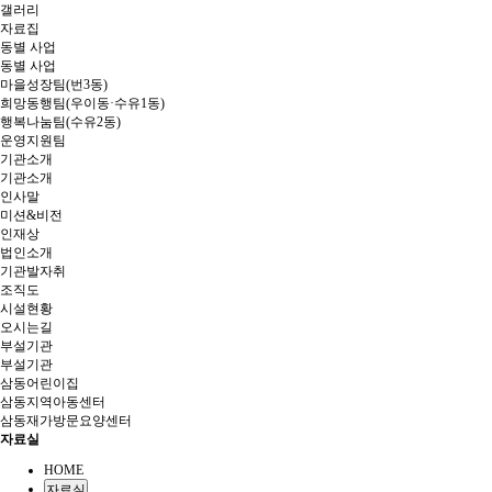
갤러리
자료집
동별 사업
동별 사업
마을성장팀(번3동)
희망동행팀(우이동·수유1동)
행복나눔팀(수유2동)
운영지원팀
기관소개
기관소개
인사말
미션&비전
인재상
법인소개
기관발자취
조직도
시설현황
오시는길
부설기관
부설기관
삼동어린이집
삼동지역아동센터
삼동재가방문요양센터
자료실
HOME
자료실