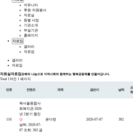
커뮤니티
후원·자원봉사
자료실
동별 사업
기관소개
부설기관
홈페이지
자료집
갤러리
자료집
갤러리
자료집
자료실
자료집
은혜와 나눔으로 지역사회와 함께하는 행복공동체를 만들어갑니다.
Total 116건
1 페이지
조
번호
컨텐츠
제목
글쓴이
날짜
회
북서울종합사
회복지관 2026
년 2분기 웹진
116
윤다영
2026-07-07
302
날짜: 2026-07-
07
조회: 302
글