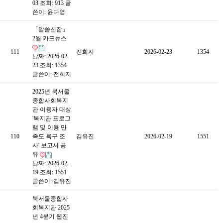
03
조회: 913
글
쓴이:
윤다영
「알쓸신잡」
2월 카드뉴스
111
전희지
2026-02-23
1354
날짜: 2026-02-
23
조회: 1354
글쓴이:
전희지
2025년 북서울
종합사회복지
관 이용자 대상
'복지관 프로그
램 및 이용 만
110
족도 욕구 조
김유진
2026-02-19
1551
사' 보고서 공
유
날짜: 2026-02-
19
조회: 1551
글쓴이:
김유진
북서울종합사
회복지관 2025
년 4분기 웹진