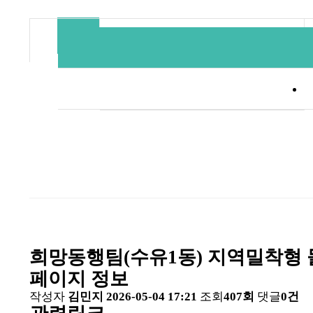
자료실
커뮤니티
후원·자원봉사
자료실
동별 사업
기관소개
부설기관
홈페이지
희망동행팀(수유1동) 지역밀착형 
페이지 정보
작성자
김민지
2026-05-04 17:21
조회
407회
댓글
0건