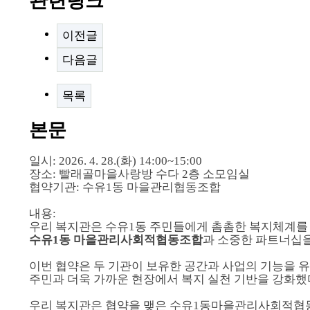
관련링크
이전글
다음글
목록
본문
일시: 2026. 4. 28.(화) 14:00~15:00
장소: 빨래골마을사랑방 수다 2층 소모임실
협약기관: 수유1동 마을관리협동조합
내용:
우리 복지관은 수유1동 주민들에게 촘촘한 복지체계를
수유1동 마을관리사회적협동조합
과 소중한 파트너십
이번 협약은 두 기관이 보유한 공간과 사업의 기능을 
주민과 더욱 가까운 현장에서 복지 실천 기반을 강화했
우리 복지관은 협약을 맺은 수유1동마을관리사회적협