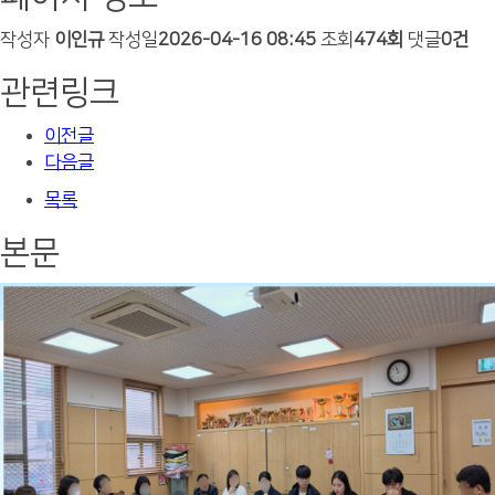
작성자
이인규
작성일
2026-04-16 08:45
조회
474회
댓글
0건
관련링크
이전글
다음글
목록
본문