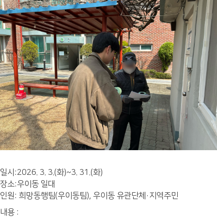
일시:2026. 3. 3.(화)~3. 31.(화)
장소:우이동 일대
인원: 희망동행팀(우이동팀), 우이동 유관단체·지역주민
내용 :