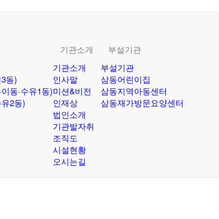
기관소개
부설기관
기관소개
부설기관
3동)
인사말
삼동어린이집
이동·수유1동)
미션&비전
삼동지역아동센터
유2동)
인재상
삼동재가방문요양센터
법인소개
기관발자취
조직도
시설현황
오시는길