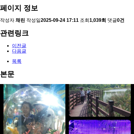
페이지 정보
작성자
채린
작성일
2025-09-24 17:11
조회
1,039회
댓글
0건
관련링크
이전글
다음글
목록
본문