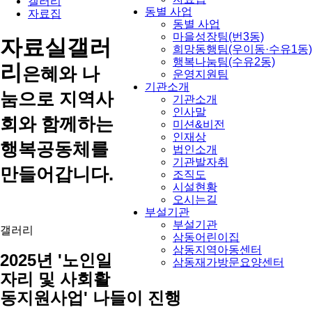
갤러리
동별 사업
자료집
동별 사업
마을성장팀(번3동)
자료실
갤러
희망동행팀(우이동·수유1동)
행복나눔팀(수유2동)
리
은혜와 나
운영지원팀
기관소개
눔으로 지역사
기관소개
인사말
회와 함께하는
미션&비전
인재상
행복공동체를
법인소개
기관발자취
만들어갑니다.
조직도
시설현황
오시는길
부설기관
부설기관
갤러리
삼동어린이집
삼동지역아동센터
2025년 '노인일
삼동재가방문요양센터
자리 및 사회활
동지원사업' 나들이 진행