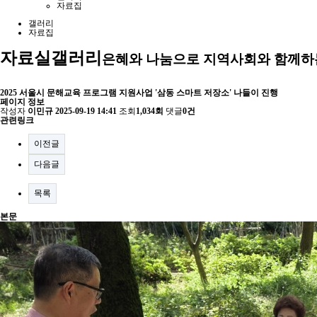
자료집
갤러리
자료집
자료실
갤러리
은혜와 나눔으로 지역사회와 함께하
2025 서울시 문해교육 프로그램 지원사업 '삼동 스마트 저장소' 나들이 진행
페이지 정보
작성자
이민규
2025-09-19 14:41
조회
1,034회
댓글
0건
관련링크
이전글
다음글
목록
본문