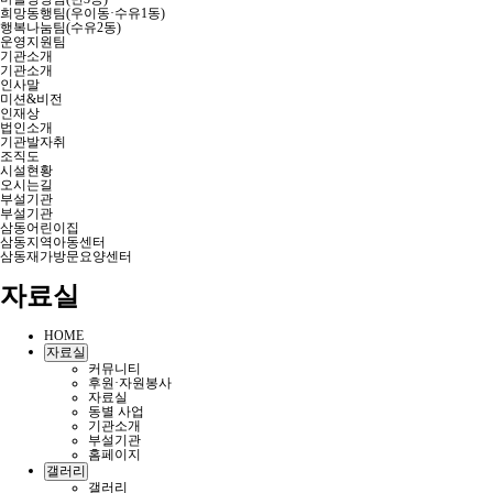
희망동행팀(우이동·수유1동)
행복나눔팀(수유2동)
운영지원팀
기관소개
기관소개
인사말
미션&비전
인재상
법인소개
기관발자취
조직도
시설현황
오시는길
부설기관
부설기관
삼동어린이집
삼동지역아동센터
삼동재가방문요양센터
자료실
HOME
자료실
커뮤니티
후원·자원봉사
자료실
동별 사업
기관소개
부설기관
홈페이지
갤러리
갤러리