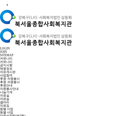
LOGIN
JOIN
SITEMAP
커뮤니티
커뮤니티
공지사항
채용정보
자유게시판
사업참여
후원·자원봉사
후원·자원봉사
후원안내
자원봉사안내
나눔가게
자료실
자료실
갤러리
자료집
동별 사업
동별 사업
마을성장팀(번3동)