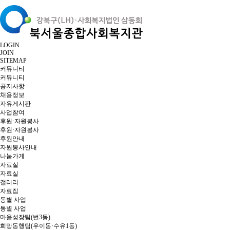
LOGIN
JOIN
SITEMAP
커뮤니티
커뮤니티
공지사항
채용정보
자유게시판
사업참여
후원·자원봉사
후원·자원봉사
후원안내
자원봉사안내
나눔가게
자료실
자료실
갤러리
자료집
동별 사업
동별 사업
마을성장팀(번3동)
희망동행팀(우이동·수유1동)