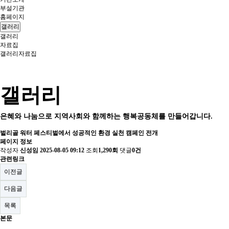
부설기관
홈페이지
갤러리
갤러리
자료집
갤러리
자료집
갤러리
은혜와 나눔으로 지역사회와 함께하는 행복공동체를 만들어갑니다.
벌리골 워터 페스티벌에서 성공적인 환경 실천 캠페인 전개
페이지 정보
작성자
신성임
2025-08-05 09:12
조회
1,290회
댓글
0건
관련링크
이전글
다음글
목록
본문