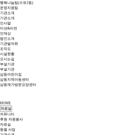
행복나눔팀(수유2동)
운영지원팀
기관소개
기관소개
인사말
미션&비전
인재상
법인소개
기관발자취
조직도
시설현황
오시는길
부설기관
부설기관
삼동어린이집
삼동지역아동센터
삼동재가방문요양센터
HOME
자료실
커뮤니티
후원·자원봉사
자료실
동별 사업
기관소개