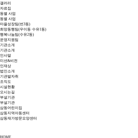
갤러리
자료집
동별 사업
동별 사업
마을성장팀(번3동)
희망동행팀(우이동·수유1동)
행복나눔팀(수유2동)
운영지원팀
기관소개
기관소개
인사말
미션&비전
인재상
법인소개
기관발자취
조직도
시설현황
오시는길
부설기관
부설기관
삼동어린이집
삼동지역아동센터
삼동재가방문요양센터
HOME