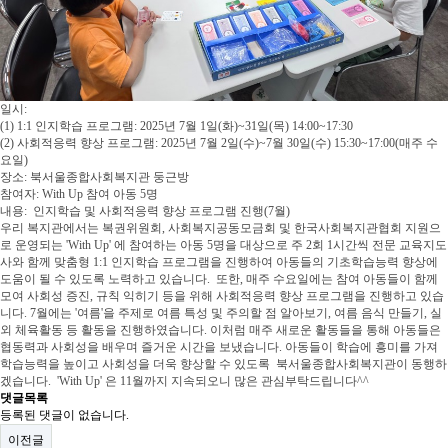
일시:
(1) 1:1 인지학습 프로그램: 2025년 7월 1일(화)~31일(목) 14:00~17:30
(2) 사회적응력 향상 프로그램: 2025년 7월 2일(수)~7월 30일(수) 15:30~17:00(매주 수
요일)
장소: 북서울종합사회복지관 둥근방
참여자: With Up 참여 아동 5명
내용: 인지학습 및 사회적응력 향상 프로그램 진행(7월)
우리 복지관에서는 복권위원회, 사회복지공동모금회 및 한국사회복지관협회 지원으
로 운영되는 'With Up' 에 참여하는 아동 5명을 대상으로 주 2회 1시간씩 전문 교육지도
사와 함께 맞춤형 1:1 인지학습 프로그램을 진행하여 아동들의 기초학습능력 향상에
도움이 될 수 있도록 노력하고 있습니다. 또한, 매주 수요일에는 참여 아동들이 함께
모여 사회성 증진, 규칙 익히기 등을 위해 사회적응력 향상 프로그램을 진행하고 있습
니다. 7월에는 '여름'을 주제로 여름 특성 및 주의할 점 알아보기, 여름 음식 만들기, 실
외 체육활동 등 활동을 진행하였습니다. 이처럼 매주 새로운 활동들을 통해 아동들은
협동력과 사회성을 배우며 즐거운 시간을 보냈습니다. 아동들이 학습에 흥미를 가져
학습능력을 높이고 사회성을 더욱 향상할 수 있도록 북서울종합사회복지관이 동행하
겠습니다. 'With Up' 은 11월까지 지속되오니 많은 관심부탁드립니다^^
댓글목록
등록된 댓글이 없습니다.
이전글