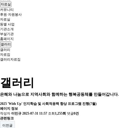
자료실
커뮤니티
후원·자원봉사
자료실
동별 사업
기관소개
부설기관
홈페이지
갤러리
갤러리
자료집
갤러리
자료집
갤러리
은혜와 나눔으로 지역사회와 함께하는 행복공동체를 만들어갑니다.
2025 'With Up' 인지학습 및 사회적응력 향상 프로그램 진행(7월)
페이지 정보
작성자
이민규
2025-07-31 11:57
조회
1,255회
댓글
0건
관련링크
이전글