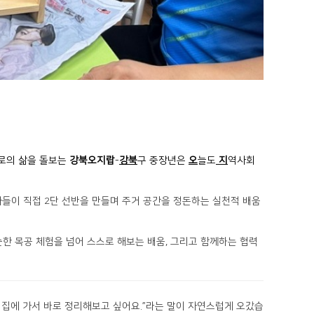
로의 삶을 돌보는
강북오지랍
-
강북
구 중장년은
오
늘도
지
역사회
자들이
직접 2단 선반을 만들며 주거 공간을 정돈하는 실천적 배움
순한 목공 체험을 넘어
스스로 해보는 배움, 그리고 함께하는 협력
 집에 가서 바로 정리해보고 싶어요.”라
는 말이 자연스럽게 오갔습