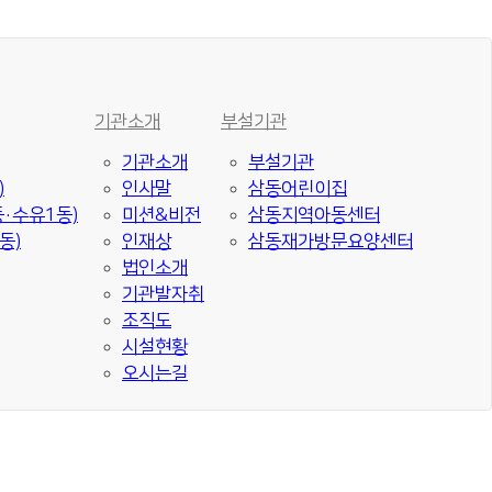
기관소개
부설기관
기관소개
부설기관
)
인사말
삼동어린이집
·수유1동)
미션&비전
삼동지역아동센터
동)
인재상
삼동재가방문요양센터
법인소개
기관발자취
조직도
시설현황
오시는길