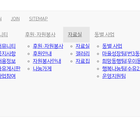
N
JOIN
SITEMAP
니티
후원·자원봉사
자료실
동별 사업
커뮤니티
후원·자원봉사
자료실
동별 사업
공지사항
후원안내
갤러리
마을성장팀(번3동
채용정보
자원봉사안내
자료집
희망동행팀(우이동
자유게시판
나눔가게
행복나눔팀(수유2
사업참여
운영지원팀