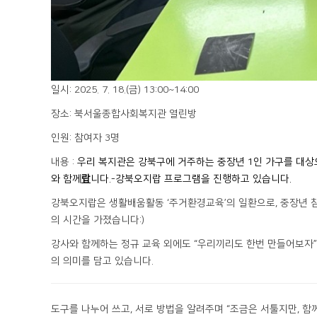
일시: 2025. 7. 18.(금) 13:00~14:00
장소: 북서울종합사회복지관 열린방
인원: 참여자 3명
내용 :
우리 복지관은 강북구에 거주하는 중장년 1인 가구를 대상으
와 함께
랍
니다.-강북오지랍 프로그램을 진행하고 있습니다.
강북오지랍은 생활배움활동 ‘주거환경교육’의 일환으로, 중장년
의 시간
을 가졌습니다:)
강사와 함께하는 정규 교육 외에도
“
우리끼리도 한번 만들어보자
의 의미
를 담고 있습니다.
도구를 나누어 쓰고, 서로 방법을 알려주며
“조금은 서툴지만, 함