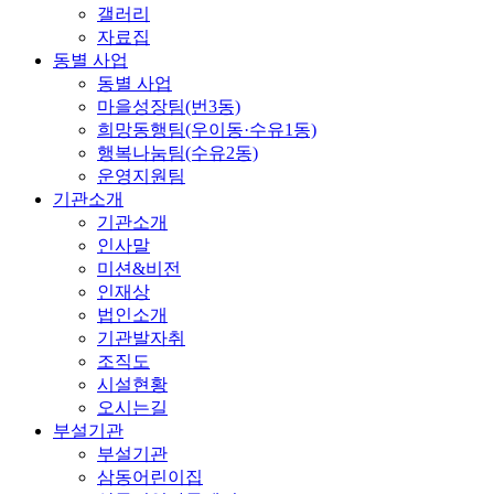
갤러리
자료집
동별 사업
동별 사업
마을성장팀(번3동)
희망동행팀(우이동·수유1동)
행복나눔팀(수유2동)
운영지원팀
기관소개
기관소개
인사말
미션&비전
인재상
법인소개
기관발자취
조직도
시설현황
오시는길
부설기관
부설기관
삼동어린이집