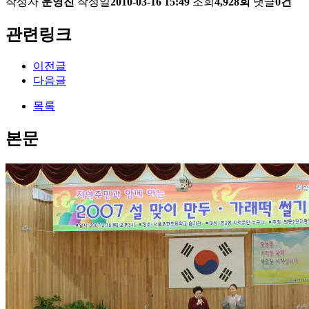
작성자
운영진
작성일
2010-03-16 15:49
조회
4,928회
댓글
0건
관련링크
이전글
다음글
목록
본문