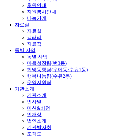
후원안내
자원봉사안내
나눔가게
자료실
자료실
갤러리
자료집
동별 사업
동별 사업
마을성장팀(번3동)
희망동행팀(우이동·수유1동)
행복나눔팀(수유2동)
운영지원팀
기관소개
기관소개
인사말
미션&비전
인재상
법인소개
기관발자취
조직도