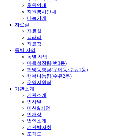
후원안내
자원봉사안내
나눔가게
자료실
자료실
갤러리
자료집
동별 사업
동별 사업
마을성장팀(번3동)
희망동행팀(우이동·수유1동)
행복나눔팀(수유2동)
운영지원팀
기관소개
기관소개
인사말
미션&비전
인재상
법인소개
기관발자취
조직도