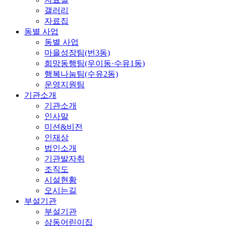
갤러리
자료집
동별 사업
동별 사업
마을성장팀(번3동)
희망동행팀(우이동·수유1동)
행복나눔팀(수유2동)
운영지원팀
기관소개
기관소개
인사말
미션&비전
인재상
법인소개
기관발자취
조직도
시설현황
오시는길
부설기관
부설기관
삼동어린이집