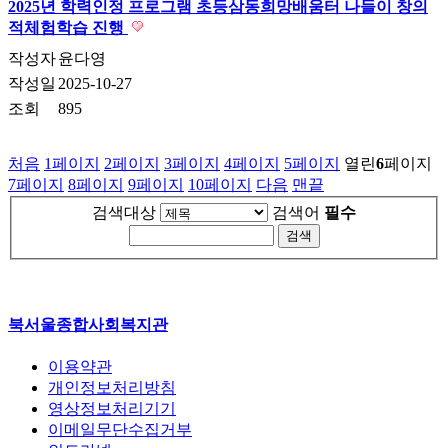
2025년 학력인정 프로그램 초등삼동희망배움터 나들이 창의
적체험학습 진행
작성자
윤다영
작성일
2025-10-27
조회
895
처음
1
페이지
2
페이지
3
페이지
4
페이지
5
페이지
열린
6
페이지
7
페이지
8
페이지
9
페이지
10
페이지
다음
맨끝
검색대상
검색어
필수
북서울종합사회복지관
이용약관
개인정보처리방침
영상정보처리기기
이메일무단수집거부