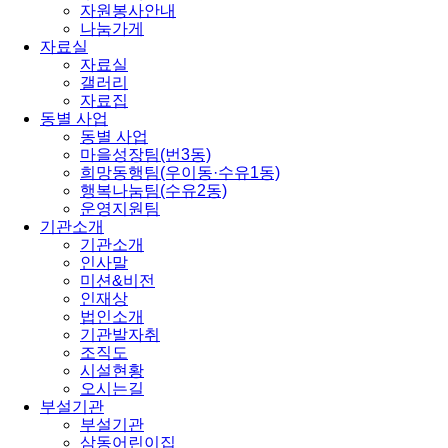
자원봉사안내
나눔가게
자료실
자료실
갤러리
자료집
동별 사업
동별 사업
마을성장팀(번3동)
희망동행팀(우이동·수유1동)
행복나눔팀(수유2동)
운영지원팀
기관소개
기관소개
인사말
미션&비전
인재상
법인소개
기관발자취
조직도
시설현황
오시는길
부설기관
부설기관
삼동어린이집