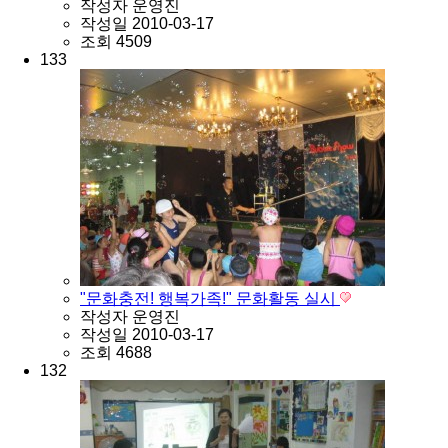
작성자
운영진
작성일
2010-03-17
조회
4509
133
"문화충전! 행복가족!" 문화활동 실시
작성자
운영진
작성일
2010-03-17
조회
4688
132