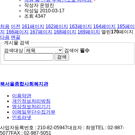
작성자
운영진
작성일
2010-03-17
조회
4347
처음
이전
161
페이지
162
페이지
163
페이지
164
페이지
165
페이
지
166
페이지
167
페이지
168
페이지
169
페이지
열린
170
페이지
다음
맨끝
게시물 검색
검색대상
검색어
필수
북서울종합사회복지관
이용약관
개인정보처리방침
영상정보처리기기
이메일무단수집거부
인트라넷
사업자등록번호 : 210-82-05947
대표자 : 최명
TEL : 02-987-
5077
FAX : 02-987-5051