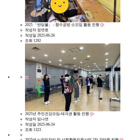
2025 「반딛불」 - 향수공방 소모임 활동 진행
작성자
정연호
작성일
2025-06-26
조회
1292
2025년 주민건강모임-태극권 활동 진행
작성자
임나연
작성일
2025-06-24
조회
1323
2025년 노인일자리 및 사회활동지원사업 2차 간담회 진행