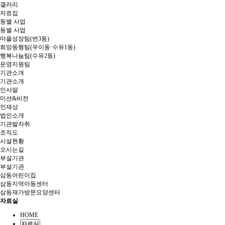
갤러리
자료집
동별 사업
동별 사업
마을성장팀(번3동)
희망동행팀(우이동·수유1동)
행복나눔팀(수유2동)
운영지원팀
기관소개
기관소개
인사말
미션&비전
인재상
법인소개
기관발자취
조직도
시설현황
오시는길
부설기관
부설기관
삼동어린이집
삼동지역아동센터
삼동재가방문요양센터
자료실
HOME
자료실