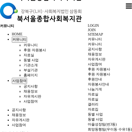
LOGIN
커뮤니티
JOIN
HOME
SITEMAP
커뮤니티
커뮤니티
커뮤니티
커뮤니티
공지사항
후원·자원봉사
채용정보
자료실
자유게시판
동별 사업
사업참여
기관소개
후원·자원봉사
부설기관
후원·자원봉사
홈페이지
후원안내
사업참여
자원봉사안내
공지사항
나눔가게
채용정보
자료실
자유게시판
자료실
사업참여
갤러리
자료집
공지사항
동별 사업
채용정보
동별 사업
자유게시판
마을성장팀(번3동)
사업참여
희망동행팀(우이동·수유1동)