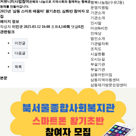
커뮤니티
사업참여
은혜와 나눔으로 지역사회와 함께하는 행복공
행복나눔팀(수유2동)
동체를 만들어갑니다.
운영지원팀
2025년 '삼동 스마트 배움터' 왕기초반, 심화반 참여자 모
기관소개
집
기관소개
페이지 정보
인사말
작성자
이민규
2025-03-12 16:08
조회
4,140회
댓글
0건
미션&비전
관련링크
인재상
법인소개
이전글
기관발자취
조직도
다음글
시설현황
오시는길
부설기관
목록
부설기관
삼동어린이집
본문
삼동지역아동센터
삼동재가방문요양센터