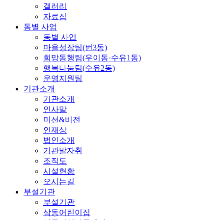
갤러리
자료집
동별 사업
동별 사업
마을성장팀(번3동)
희망동행팀(우이동·수유1동)
행복나눔팀(수유2동)
운영지원팀
기관소개
기관소개
인사말
미션&비전
인재상
법인소개
기관발자취
조직도
시설현황
오시는길
부설기관
부설기관
삼동어린이집