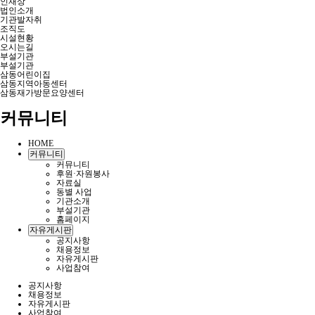
인재상
법인소개
기관발자취
조직도
시설현황
오시는길
부설기관
부설기관
삼동어린이집
삼동지역아동센터
삼동재가방문요양센터
커뮤니티
HOME
커뮤니티
커뮤니티
후원·자원봉사
자료실
동별 사업
기관소개
부설기관
홈페이지
자유게시판
공지사항
채용정보
자유게시판
사업참여
공지사항
채용정보
자유게시판
사업참여