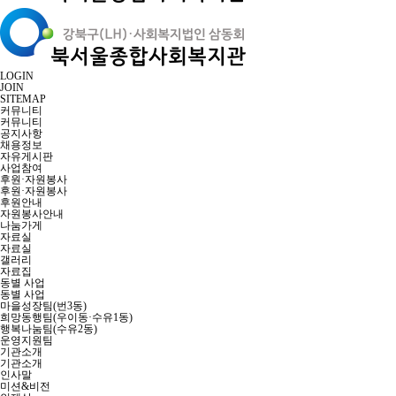
LOGIN
JOIN
SITEMAP
커뮤니티
커뮤니티
공지사항
채용정보
자유게시판
사업참여
후원·자원봉사
후원·자원봉사
후원안내
자원봉사안내
나눔가게
자료실
자료실
갤러리
자료집
동별 사업
동별 사업
마을성장팀(번3동)
희망동행팀(우이동·수유1동)
행복나눔팀(수유2동)
운영지원팀
기관소개
기관소개
인사말
미션&비전