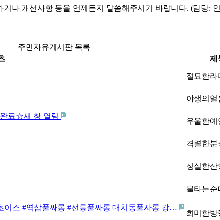
하거나 개선사항 등을 언제든지 말씀해주시기 바랍니다. (담당: 
주민자유게시판 목록
츠
제
절묘한라떼
야생의얼
성완료☆새 창 열림
우울한예
격렬한분
성실한산양
불타는순대
남미러초이스 #역삼풀싸롱 #선릉풀싸롱 대치동풀사롱 강…
희미한방