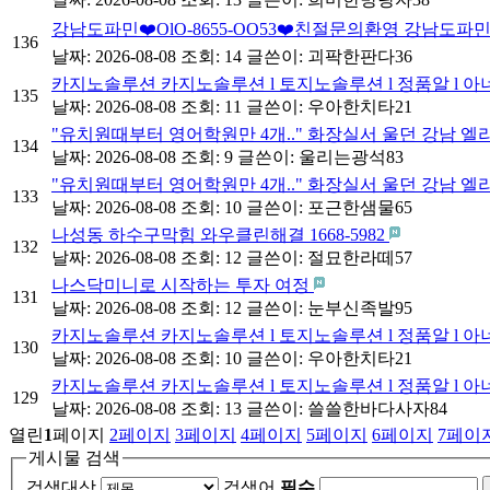
강남도파민❤️OlO-8655-OO53❤️친절문의환영 강남
136
날짜: 2026-08-08
조회: 14
글쓴이:
괴팍한판다36
카지노솔루션 카지노솔루션 l 토지노솔루션 l 정품알 l 아
135
날짜: 2026-08-08
조회: 11
글쓴이:
우아한치타21
"유치원때부터 영어학원만 4개.." 화장실서 울던 강남 엘
134
날짜: 2026-08-08
조회: 9
글쓴이:
울리는광석83
"유치원때부터 영어학원만 4개.." 화장실서 울던 강남 엘
133
날짜: 2026-08-08
조회: 10
글쓴이:
포근한샘물65
나성동 하수구막힘 와우클린해결 1668-5982
132
날짜: 2026-08-08
조회: 12
글쓴이:
절묘한라떼57
나스닥미니로 시작하는 투자 여정
131
날짜: 2026-08-08
조회: 12
글쓴이:
눈부신족발95
카지노솔루션 카지노솔루션 l 토지노솔루션 l 정품알 l 아
130
날짜: 2026-08-08
조회: 10
글쓴이:
우아한치타21
카지노솔루션 카지노솔루션 l 토지노솔루션 l 정품알 l 아
129
날짜: 2026-08-08
조회: 13
글쓴이:
쓸쓸한바다사자84
열린
1
페이지
2
페이지
3
페이지
4
페이지
5
페이지
6
페이지
7
페이
게시물 검색
검색대상
검색어
필수