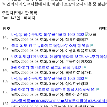
※ 건의자의 인적사항에 대한 비밀이 보장되오니 이용 중 불편
주민자유게시판 목록
Total 143건
1 페이지
번호
컨텐
나성동 하수구막힘 와우클린해결 1668-5982
143
날짜: 2026-08-08
조회: 4
글쓴이:
절묘한라떼57
불륜 외도 전문 뉴라이프 탐정사무소새 창 열림
142
날짜: 2026-08-08
조회: 9
글쓴이:
야생의얼음조각38
반지의제왕1편-반지의 원정대 영화를 보고나서..후기작
141
날짜: 2026-08-08
조회: 5
글쓴이:
우울한예언자55
8월 아고다 할인코드로 최고의 혜택 누리기
140
날짜: 2026-08-08
조회: 5
글쓴이:
격렬한분석가41
나성동 하수구막힘 와우클린해결 1668-5982
139
날짜: 2026-08-08
조회: 5
글쓴이:
성실한산양58
8월 아고다 할인코드로 특별한 여행을 시작하세요!
138
날짜: 2026-08-08
조회: 6
글쓴이:
불타는순대95
강남풀싸롱❤️OlO-8655-OO53❤️친절문의환영 #강
137
날짜: 2026-08-08
조회: 13
글쓴이:
희미한방랑자38