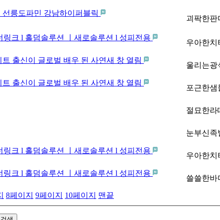
도파민 선릉도파민 강남하이퍼블릭
괴팍한판다
너링크 l 홀덤솔루션 ㅣ새로솔루션 l 성피전용
우아한치타
리트 출신이 글로벌 배우 된 사연새 창 열림
울리는광석
리트 출신이 글로벌 배우 된 사연새 창 열림
포근한샘물
절묘한라떼
눈부신족발
너링크 l 홀덤솔루션 ㅣ새로솔루션 l 성피전용
우아한치타
너링크 l 홀덤솔루션 ㅣ새로솔루션 l 성피전용
쓸쓸한바
지
8
페이지
9
페이지
10
페이지
맨끝