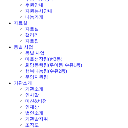
후원안내
자원봉사안내
나눔가게
자료실
자료실
갤러리
자료집
동별 사업
동별 사업
마을성장팀(번3동)
희망동행팀(우이동·수유1동)
행복나눔팀(수유2동)
운영지원팀
기관소개
기관소개
인사말
미션&비전
인재상
법인소개
기관발자취
조직도