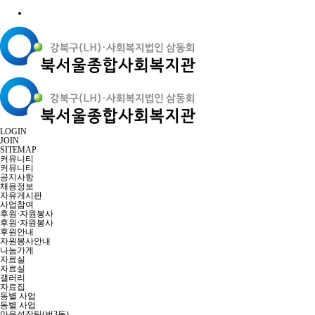
LOGIN
JOIN
SITEMAP
커뮤니티
커뮤니티
공지사항
채용정보
자유게시판
사업참여
후원·자원봉사
후원·자원봉사
후원안내
자원봉사안내
나눔가게
자료실
자료실
갤러리
자료집
동별 사업
동별 사업
마을성장팀(번3동)