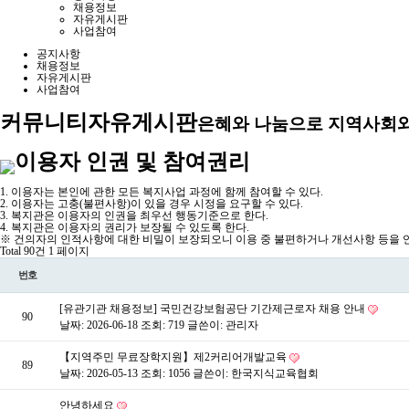
채용정보
자유게시판
사업참여
공지사항
채용정보
자유게시판
사업참여
커뮤니티
자유게시판
은혜와 나눔으로 지역사회와
이용자 인권 및 참여권리
1. 이용자는 본인에 관한 모든 복지사업 과정에 함께 참여할 수 있다.
2. 이용자는 고충(불편사항)이 있을 경우 시정을 요구할 수 있다.
3. 복지관은 이용자의 인권을 최우선 행동기준으로 한다.
4. 복지관은 이용자의 권리가 보장될 수 있도록 한다.
※ 건의자의 인적사항에 대한 비밀이 보장되오니 이용 중 불편하거나 개선사항 등을 언
Total 90건
1 페이지
번호
[유관기관 채용정보] 국민건강보험공단 기간제근로자 채용 안내
90
날짜: 2026-06-18
조회: 719
글쓴이:
관리자
【지역주민 무료장학지원】제2커리어개발교육
89
날짜: 2026-05-13
조회: 1056
글쓴이:
한국지식교육협회
안녕하세요