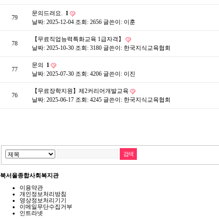
문의드려요.
1
79
날짜: 2025-12-04
조회: 2656
글쓴이:
이훈
【무료직업능력특화교육 1급자격】
78
날짜: 2025-10-30
조회: 3180
글쓴이:
한국지식교육협회
문의
1
77
날짜: 2025-07-30
조회: 4206
글쓴이:
이진
【무료장학지원】제2커리어개발교육
76
날짜: 2025-06-17
조회: 4245
글쓴이:
한국지식교육협회
북서울종합사회복지관
이용약관
개인정보처리방침
영상정보처리기기
이메일무단수집거부
인트라넷