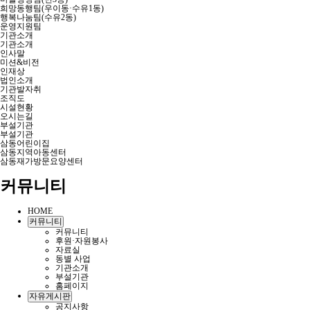
희망동행팀(우이동·수유1동)
행복나눔팀(수유2동)
운영지원팀
기관소개
기관소개
인사말
미션&비전
인재상
법인소개
기관발자취
조직도
시설현황
오시는길
부설기관
부설기관
삼동어린이집
삼동지역아동센터
삼동재가방문요양센터
커뮤니티
HOME
커뮤니티
커뮤니티
후원·자원봉사
자료실
동별 사업
기관소개
부설기관
홈페이지
자유게시판
공지사항