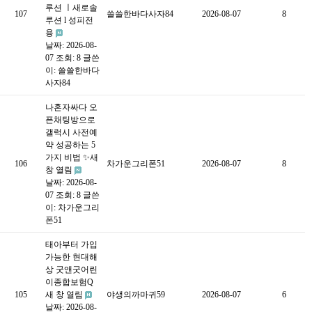
루션 ㅣ새로솔
107
쓸쓸한바다사자84
2026-08-07
8
루션 l 성피전
용
날짜: 2026-08-
07
조회: 8
글쓴
이:
쓸쓸한바다
사자84
나혼자싸다 오
픈채팅방으로
갤럭시 사전예
약 성공하는 5
가지 비법 ✨새
106
차가운그리폰51
2026-08-07
8
창 열림
날짜: 2026-08-
07
조회: 8
글쓴
이:
차가운그리
폰51
태아부터 가입
가능한 현대해
상 굿앤굿어린
이종합보험Q
105
새 창 열림
야생의까마귀59
2026-08-07
6
날짜: 2026-08-