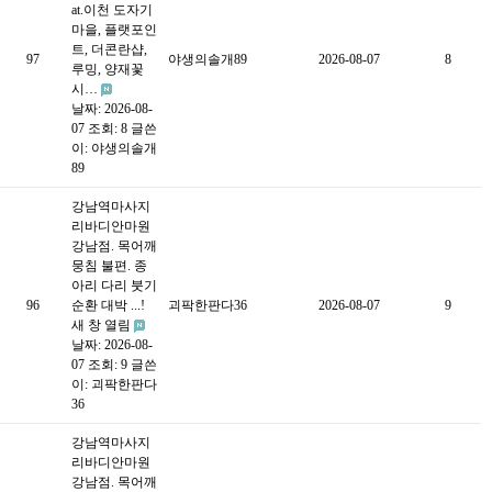
at.이천 도자기
마을, 플랫포인
트, 더콘란샵,
97
야생의솔개89
2026-08-07
8
루밍, 양재꽃
시…
날짜: 2026-08-
07
조회: 8
글쓴
이:
야생의솔개
89
강남역마사지
리바디안마원
강남점. 목어깨
뭉침 불편. 종
아리 다리 붓기
96
순환 대박 ...!
괴팍한판다36
2026-08-07
9
새 창 열림
날짜: 2026-08-
07
조회: 9
글쓴
이:
괴팍한판다
36
강남역마사지
리바디안마원
강남점. 목어깨