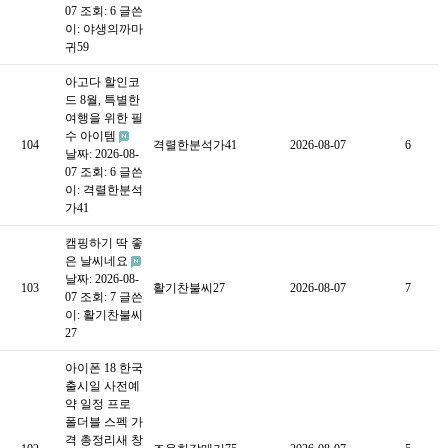
07
조회: 6
글쓴
이:
야생의까마
귀59
아고다 할인코
드 8월, 특별한
여행을 위한 필
수 아이템
104
격렬한분석가41
2026-08-07
6
날짜: 2026-08-
07
조회: 6
글쓴
이:
격렬한분석
가41
캠핑하기 딱 좋
은 날씨네요
날짜: 2026-08-
103
활기찬불씨27
2026-08-07
7
07
조회: 7
글쓴
이:
활기찬불씨
27
아이폰 18 한국
출시일 사전예
약 일정 프로
폴더블 스펙 가
격 총정리새 창