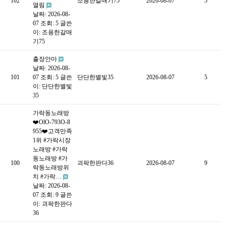
102
조용한갈매기75
2026-08-07
5
열림
날짜: 2026-08-
07
조회: 5
글쓴
이:
조용한갈매
기75
출장안마
날짜: 2026-08-
101
07
조회: 5
글쓴
단단한별빛35
2026-08-07
5
이:
단단한별빛
35
가락동노래방
❤️OlO-793O-8
955❤️고객만족
1위 #가락시장
노래방 #가락
동노래방 #가
100
괴팍한판다36
2026-08-07
9
락동노래방위
치 #가락…
날짜: 2026-08-
07
조회: 9
글쓴
이:
괴팍한판다
36