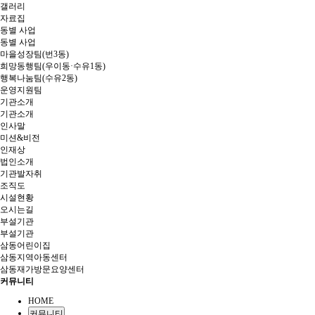
갤러리
자료집
동별 사업
동별 사업
마을성장팀(번3동)
희망동행팀(우이동·수유1동)
행복나눔팀(수유2동)
운영지원팀
기관소개
기관소개
인사말
미션&비전
인재상
법인소개
기관발자취
조직도
시설현황
오시는길
부설기관
부설기관
삼동어린이집
삼동지역아동센터
삼동재가방문요양센터
커뮤니티
HOME
커뮤니티