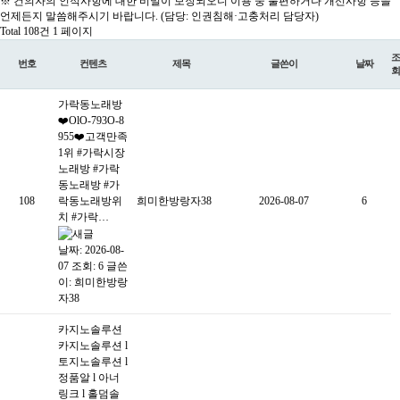
※ 건의자의 인적사항에 대한 비밀이 보장되오니 이용 중 불편하거나 개선사항 등을
언제든지 말씀해주시기 바랍니다. (담당: 인권침해·고충처리 담당자)
Total 108건
1 페이지
조
번호
컨텐츠
제목
글쓴이
날짜
회
가락동노래방
❤️OlO-793O-8
955❤️고객만족
1위 #가락시장
노래방 #가락
동노래방 #가
108
락동노래방위
희미한방랑자38
2026-08-07
6
치 #가락…
날짜: 2026-08-
07
조회: 6
글쓴
이:
희미한방랑
자38
카지노솔루션
카지노솔루션 l
토지노솔루션 l
정품알 l 아너
링크 l 홀덤솔