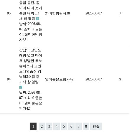
뭉침 불편. 종
아리 다리 붓기
95
순환 대박 ...!
희미한방랑자38
2026-08-07
7
새 창 열림
날짜: 2026-08-
07
조회: 7
글쓴
이:
희미한방랑
자38
강남역 코인노
래방 넓고 마이
크 빵빵한 코노
슈퍼스타 코인
노래연습장 강
남역2호점 후
94
얼어붙은모험가42
2026-08-07
9
기새 창 열림
날짜: 2026-08-
07
조회: 9
글쓴
이:
얼어붙은모
험가42
1
2
3
4
5
6
7
8
맨끝