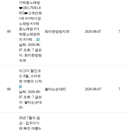
가락동노래방
❤️OlO-793O-8
955❤️고객만족
1위 #가락시장
노래방 #가락
동노래방 #가
99
희미한방랑자38
2026-08-07
7
락동노래방위
치 #가락…
날짜: 2026-08-
07
조회: 7
글쓴
이:
희미한방랑
자38
아고다 할인코
드 8월, 스마트
한 여행의 시작
98
불타는순대95
2026-08-07
7
날짜: 2026-08-
07
조회: 7
글쓴
이:
불타는순대
95
26년 7월의 일
상 - 집꾸미기
에 빠진 여름fe