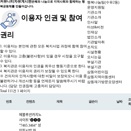
커뮤니티
자유게시판
은혜와 나눔으로 지역사회와 함께하는 행
행복나눔팀(수유2동)
복공동체를 만들어갑니다.
운영지원팀
기관소개
이용자 인권 및 참여
기관소개
인사말
미션&비전
인재상
권리
법인소개
기관발자취
1. 이용자는 본인에 관한 모든 복지사업 과정에 함께 참여
조직도
할 수 있다.
시설현황
2. 이용자는 고충(불편사항)이 있을 경우 시정을 요구할
오시는길
수 있다.
부설기관
3. 복지관은 이용자의 인권을 최우선 행동기준으로 한다.
부설기관
4. 복지관은 이용자의 권리가 보장될 수 있도록 한다.
삼동어린이집
※ 건의자의 인적사항에 대한 비밀이 보장되오니 이용 중
삼동지역아동센터
불편하거나 개선사항 등을 언제든지 말씀해주시기 바랍
삼동재가방문요양센터
니다. (담당: 인권침해·고충처리 담당자)
Total 111건
1 페이지
조
번호
컨텐츠
제목
글쓴이
날짜
회
에볼루션카­지노
사이트”⓿❶⓿
”7465.3464” 성
인피시방 와