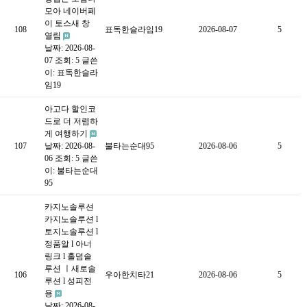
모아 네이버페
이 토스새 창
108
표독한슬라임19
2026-08-07
5
열림
날짜: 2026-08-
07
조회: 5
글쓴
이:
표독한슬라
임19
아고다 할인코
드로 더 저렴하
게 여행하기
107
날짜: 2026-08-
불타는순대95
2026-08-06
5
06
조회: 5
글쓴
이:
불타는순대
95
카지노솔루션
카지노솔루션 l
토지노솔루션 l
정품알 l 아너
링크 l 홀덤솔
루션 ㅣ새로솔
106
우아한치타21
2026-08-06
5
루션 l 성피전
용
날짜: 2026-08-