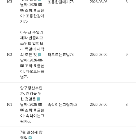
103
조용한갈매기75
2026-08-06
8
날짜: 2026-08-
06
조회: 8
글쓴
이:
조용한갈매
기75
아누크 주얼리
제작 반클리프
스위트 알함브
라 목걸이 제작
102
의 모든 것
타오르는표범73
2026-08-06
9
날짜: 2026-08-
06
조회: 9
글쓴
이:
타오르는표
범73
압구정산부인
과, 건강을 위
한 첫걸음
101
날짜: 2026-08-
속삭이는그림자53
2026-08-06
8
06
조회: 8
글쓴
이:
속삭이는그
림자53
7월 일상새 창
열림