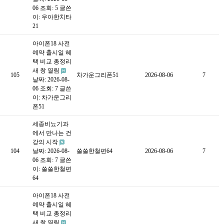
06
조회: 5
글쓴
이:
우아한치타
21
아이폰18 사전
예약 출시일 혜
택 비교 총정리
새 창 열림
105
차가운그리폰51
2026-08-06
7
날짜: 2026-08-
06
조회: 7
글쓴
이:
차가운그리
폰51
세종비뇨기과
에서 만나는 건
강의 시작
104
날짜: 2026-08-
쓸쓸한철편64
2026-08-06
7
06
조회: 7
글쓴
이:
쓸쓸한철편
64
아이폰18 사전
예약 출시일 혜
택 비교 총정리
새 창 열림