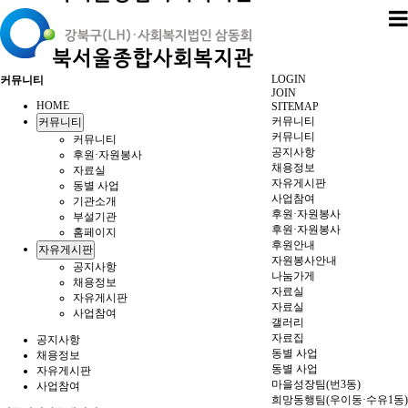
LOGIN
커뮤니티
JOIN
HOME
SITEMAP
커뮤니티
커뮤니티
커뮤니티
커뮤니티
공지사항
후원·자원봉사
채용정보
자료실
자유게시판
동별 사업
사업참여
기관소개
후원·자원봉사
부설기관
후원·자원봉사
홈페이지
후원안내
자유게시판
자원봉사안내
공지사항
나눔가게
채용정보
자료실
자유게시판
자료실
사업참여
갤러리
자료집
공지사항
동별 사업
채용정보
동별 사업
자유게시판
마을성장팀(번3동)
사업참여
희망동행팀(우이동·수유1동)