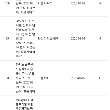
100
날짜: 2026-08-
치유의매70
2026-08-06
6
06
조회: 6
글쓴
이:
치유의매70
광주흥신소 무
너진 신뢰와 남
편외도의 징후,
베테랑새 창 열
99
림
황량한암살자97
2026-08-06
9
날짜: 2026-08-
06
조회: 9
글쓴
이:
황량한암살
자97
카지노 솔루션:
드림팩토리 슬
롯알본사 / 슬롯
98
알공ᄀ…
드톨챠배
2026-08-06
11
날짜: 2026-08-
06
조회: 11
글
쓴이:
드톨챠배
indiogm.COM
블루게임,에볼
루션카지노,바