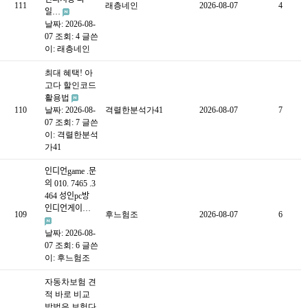
111
래층네인
2026-08-07
4
일…
날짜: 2026-08-
07
조회: 4
글쓴
이:
래층네인
최대 혜택! 아
고다 할인코드
활용법
110
날짜: 2026-08-
격렬한분석가41
2026-08-07
7
07
조회: 7
글쓴
이:
격렬한분석
가41
인디언game .문
의 010. 7465 .3
464 성인pc방
인디언게이…
109
후느험조
2026-08-07
6
날짜: 2026-08-
07
조회: 6
글쓴
이:
후느험조
자동차보험 견
적 바로 비교
방법은 보험다