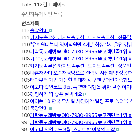
Total 112건
1 페이지
주민자유게시판 목록
번호
제목
112
출장안마
111
카지노솔루션 카지노솔루션 l 토지노솔루션 l 정품알 
110
"유치원때부터 영어학원만 4개.." 화장실서 울던 강
109
가락동노래방❤️OlO-793O-8955❤️고객만족
108
가락동노래방❤️OlO-793O-8955❤️고객만족
107
카지노솔루션 카지노솔루션 l 토지노솔루션 l 정품알 
106
나혼자싸다 오픈채팅방으로 갤럭시 사전예약 성공하는
105
태아부터 가입 가능한 현대해상 굿앤굿어린이종합보
104
아고다 할인코드 8월, 특별한 여행을 위한 필수 아
103
캠핑하기 딱 좋은 날씨네요
102
아이폰 18 한국 출시일 사전예약 일정 프로 폴더블 
101
출장안마
100
가락동노래방❤️OlO-793O-8955❤️고객만족
99
가락동노래방❤️OlO-793O-8955❤️고객만족
98
아고다 할인코드 8월, 스마트한 여행의 시작