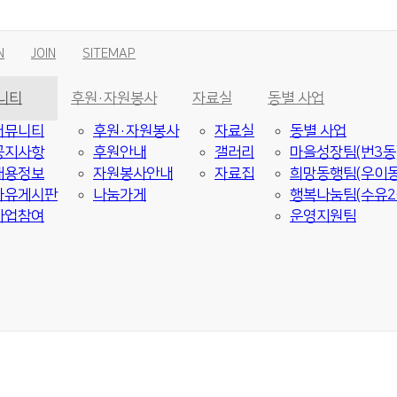
N
JOIN
SITEMAP
니티
후원·자원봉사
자료실
동별 사업
커뮤니티
후원·자원봉사
자료실
동별 사업
공지사항
후원안내
갤러리
마을성장팀(번3동
채용정보
자원봉사안내
자료집
희망동행팀(우이동
자유게시판
나눔가게
행복나눔팀(수유2
사업참여
운영지원팀