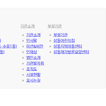
기관소개
부설기관
기관소개
부설기관
)
인사말
삼동어린이집
·수유1동)
미션&비전
삼동지역아동센터
동)
인재상
삼동재가방문요양센터
법인소개
기관발자취
조직도
시설현황
오시는길