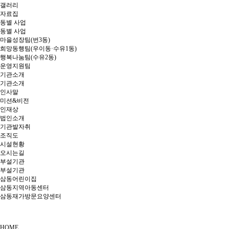
갤러리
자료집
동별 사업
동별 사업
마을성장팀(번3동)
희망동행팀(우이동·수유1동)
행복나눔팀(수유2동)
운영지원팀
기관소개
기관소개
인사말
미션&비전
인재상
법인소개
기관발자취
조직도
시설현황
오시는길
부설기관
부설기관
삼동어린이집
삼동지역아동센터
삼동재가방문요양센터
HOME