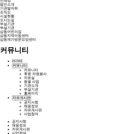
인재상
법인소개
기관발자취
조직도
시설현황
오시는길
부설기관
부설기관
삼동어린이집
삼동지역아동센터
삼동재가방문요양센터
커뮤니티
HOME
커뮤니티
커뮤니티
후원·자원봉사
자료실
동별 사업
기관소개
부설기관
홈페이지
자유게시판
공지사항
채용정보
자유게시판
사업참여
공지사항
채용정보
자유게시판
사업참여