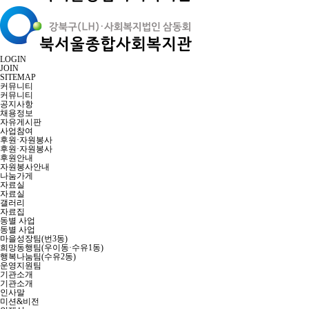
LOGIN
JOIN
SITEMAP
커뮤니티
커뮤니티
공지사항
채용정보
자유게시판
사업참여
후원·자원봉사
후원·자원봉사
후원안내
자원봉사안내
나눔가게
자료실
자료실
갤러리
자료집
동별 사업
동별 사업
마을성장팀(번3동)
희망동행팀(우이동·수유1동)
행복나눔팀(수유2동)
운영지원팀
기관소개
기관소개
인사말
미션&비전