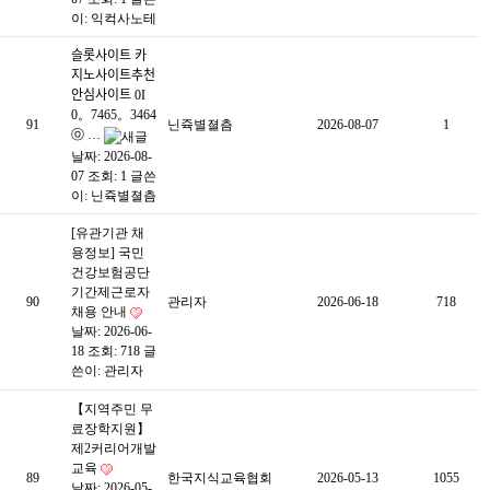
이:
익컥사노테
슬롯사이트 카
지노사이트추천
안심사이트 0I
0。7465。3464
91
닌쥭별졀츰
2026-08-07
1
ⓞ …
날짜: 2026-08-
07
조회: 1
글쓴
이:
닌쥭별졀츰
[유관기관 채
용정보] 국민
건강보험공단
기간제근로자
90
관리자
2026-06-18
718
채용 안내
날짜: 2026-06-
18
조회: 718
글
쓴이:
관리자
【지역주민 무
료장학지원】
제2커리어개발
교육
89
한국지식교육협회
2026-05-13
1055
날짜: 2026-05-