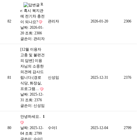
R
e: 혹시 복지관
에 전기차 충전
82
관리자
2026-01-20
2306
이 되나요?
날짜: 2026-01-
20
조회: 2306
글쓴이:
관리자
[12월 이용자
고충 및 불편건
의 답변] 이용
자님의 소중한
의견에 감사드
81
립니다.(경로
신성임
2025-12-31
2376
식당, 화장실,
프로그램…
날짜: 2025-12-
31
조회: 2376
글쓴이:
신성임
안녕하세요..
1
80
날짜: 2025-12-
수아1
2025-12-04
2799
04
조회: 2799
글쓴이:
수아1