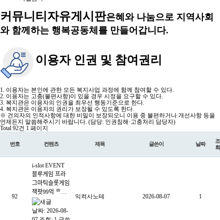
커뮤니티
자유게시판
은혜와 나눔으로 지역사회
와 함께하는 행복공동체를 만들어갑니다.
이용자 인권 및 참여권리
1. 이용자는 본인에 관한 모든 복지사업 과정에 함께 참여할 수 있다.
2. 이용자는 고충(불편사항)이 있을 경우 시정을 요구할 수 있다.
3. 복지관은 이용자의 인권을 최우선 행동기준으로 한다.
4. 복지관은 이용자의 권리가 보장될 수 있도록 한다.
※ 건의자의 인적사항에 대한 비밀이 보장되오니 이용 중 불편하거나 개선사항 등을
언제든지 말씀해주시기 바랍니다. (담당: 인권침해·고충처리 담당자)
Total 92건
1 페이지
조
번호
컨텐츠
제목
글쓴이
날짜
회
i-slot EVENT
블루게임 프라
그마틱슬롯게임
잭팟99억 ᄒ…
92
익컥사노테
2026-08-07
1
날짜: 2026-08-
07
조회: 1
글쓴