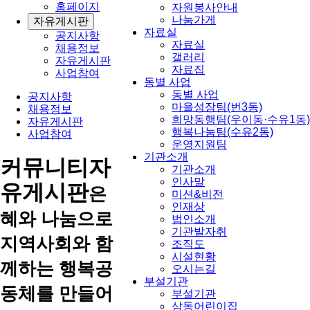
홈페이지
자원봉사안내
나눔가게
자유게시판
자료실
공지사항
자료실
채용정보
갤러리
자유게시판
자료집
사업참여
동별 사업
동별 사업
공지사항
마을성장팀(번3동)
채용정보
희망동행팀(우이동·수유1동)
자유게시판
행복나눔팀(수유2동)
사업참여
운영지원팀
기관소개
커뮤니티
자
기관소개
인사말
유게시판
은
미션&비전
인재상
혜와 나눔으로
법인소개
기관발자취
지역사회와 함
조직도
시설현황
께하는 행복공
오시는길
부설기관
동체를 만들어
부설기관
삼동어린이집