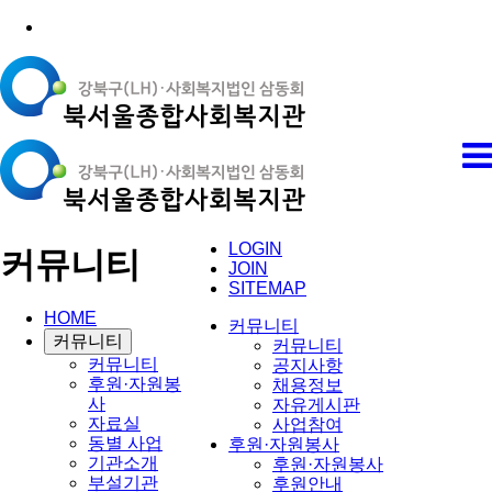
LOGIN
커뮤니티
JOIN
SITEMAP
HOME
커뮤니티
커뮤니티
커뮤니티
커뮤니티
공지사항
후원·자원봉
채용정보
사
자유게시판
자료실
사업참여
동별 사업
후원·자원봉사
기관소개
후원·자원봉사
부설기관
후원안내