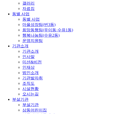
갤러리
자료집
동별 사업
동별 사업
마을성장팀(번3동)
희망동행팀(우이동·수유1동)
행복나눔팀(수유2동)
운영지원팀
기관소개
기관소개
인사말
미션&비전
인재상
법인소개
기관발자취
조직도
시설현황
오시는길
부설기관
부설기관
삼동어린이집