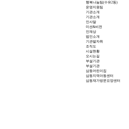
행복나눔팀(수유2동)
운영지원팀
기관소개
기관소개
인사말
미션&비전
인재상
법인소개
기관발자취
조직도
시설현황
오시는길
부설기관
부설기관
삼동어린이집
삼동지역아동센터
삼동재가방문요양센터