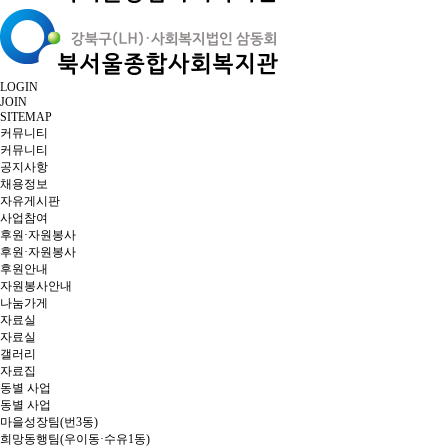
LOGIN
JOIN
SITEMAP
커뮤니티
커뮤니티
공지사항
채용정보
자유게시판
사업참여
후원·자원봉사
후원·자원봉사
후원안내
자원봉사안내
나눔가게
자료실
자료실
갤러리
자료집
동별 사업
동별 사업
마을성장팀(번3동)
희망동행팀(우이동·수유1동)