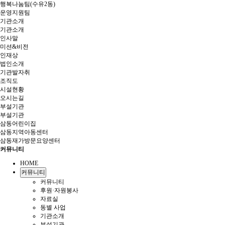
행복나눔팀(수유2동)
운영지원팀
기관소개
기관소개
인사말
미션&비전
인재상
법인소개
기관발자취
조직도
시설현황
오시는길
부설기관
부설기관
삼동어린이집
삼동지역아동센터
삼동재가방문요양센터
커뮤니티
HOME
커뮤니티
커뮤니티
후원·자원봉사
자료실
동별 사업
기관소개
부설기관