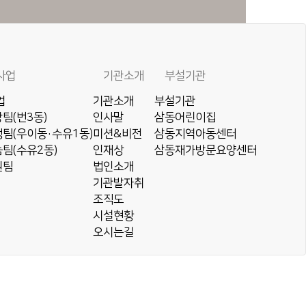
사업
기관소개
부설기관
업
기관소개
부설기관
팀(번3동)
인사말
삼동어린이집
팀(우이동·수유1동)
미션&비전
삼동지역아동센터
팀(수유2동)
인재상
삼동재가방문요양센터
원팀
법인소개
기관발자취
조직도
시설현황
오시는길