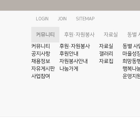
LOGIN
JOIN
SITEMAP
커뮤니티
후원·자원봉사
자료실
동별 
커뮤니티
후원·자원봉사
자료실
동별 사
공지사항
후원안내
갤러리
마을성장
채용정보
자원봉사안내
자료집
희망동행
자유게시판
나눔가게
행복나눔
사업참여
운영지