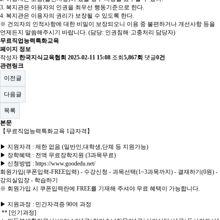
3. 복지관은 이용자의 인권을 최우선 행동기준으로 한다.
4. 복지관은 이용자의 권리가 보장될 수 있도록 한다.
※ 건의자의 인적사항에 대한 비밀이 보장되오니 이용 중 불편하거나 개선사항 등을
언제든지 말씀해주시기 바랍니다. (담당: 인권침해·고충처리 담당자)
무료직업능력특화교육
페이지 정보
작성자
한국지식교육협회
2025-02-11 15:08
조회
5,867회
댓글
0건
관련링크
이전글
다음글
목록
본문
【무료직업능력특화교육 1급자격】
▶ 지원자격 : 제한 없음 (일반인,대학생,단체 등 지원가능)
▶ 장학혜택 : 전액 무료장학지원 (3과목무료)
▶ 신청방법 : https://www.goodedu.net/
회원가입(쿠폰입력-FREE입력) - 수강신청 - 과목선택(1~3과목까지) - 결재하기(0원) -
강의실입장 - 학습하기
※ 회원가입 시 쿠폰입력란에 FREE를 기재해 주셔야 무료 혜택이 가능합니다.
▶ 지원과정 : 민간자격증 90여 과정
** [인기과정]