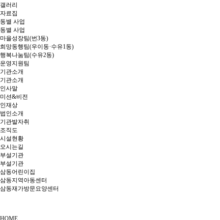
갤러리
자료집
동별 사업
동별 사업
마을성장팀(번3동)
희망동행팀(우이동·수유1동)
행복나눔팀(수유2동)
운영지원팀
기관소개
기관소개
인사말
미션&비전
인재상
법인소개
기관발자취
조직도
시설현황
오시는길
부설기관
부설기관
삼동어린이집
삼동지역아동센터
삼동재가방문요양센터
HOME