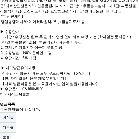
노인돌봄생활지원사/ 바리스타1급/ 정리수납전문가1급/ 심리상담사1급/ 독서지도사1
급/ 타로상담전문가/ 노인통합관리지도사 1급/ 방과후돌봄교실지도사 1급/ 부동산권
리분석사 1급/ 안전지도사 1급/ 요양병원관리사 1급/ 반려동물관리사 1급 등
** [신규개강]
병원동행매니저/ 데이터라벨러/ 챗gpt활용지도사 등
▶ 수강안내
1. 개강 : 수강신청 완료 후 관리자 승인 없이 바로 수강 가능 (학사일정 문자공지)
※1일 학습분량 : 없음 / 학습기간내 자유롭게 수강
2. 교재 : 강의교안/예상문제 무료 제공
3. 수강방법 : 100% 온라인 수강
4. 수강기간 : 5주 과정
▶ 자격발급유의사항
※ 수강 / 시험응시 비용 모두 무료장학지원 과정입니다.
【단, 자격 발급비용은 개별부담입니다】
【자격 발급비용은 본 교육원이 아닌 협회 발급비용입니다】
▶ 수강문의 : 02-1600-8103
한국지식교육협회
댓글목록
등록된 댓글이 없습니다.
이전글
다음글
목록