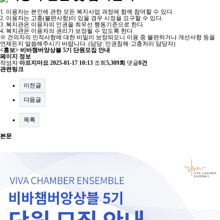
1. 이용자는 본인에 관한 모든 복지사업 과정에 함께 참여할 수 있다.
2. 이용자는 고충(불편사항)이 있을 경우 시정을 요구할 수 있다.
3. 복지관은 이용자의 인권을 최우선 행동기준으로 한다.
4. 복지관은 이용자의 권리가 보장될 수 있도록 한다.
※ 건의자의 인적사항에 대한 비밀이 보장되오니 이용 중 불편하거나 개선사항 등을
언제든지 말씀해주시기 바랍니다. (담당: 인권침해·고충처리 담당자)
<홍보> 비바챔버앙상블 5기 단원모집 안내
페이지 정보
작성자
아프지마요
2025-01-17 10:13
조회
5,309회
댓글
0건
관련링크
이전글
다음글
목록
본문