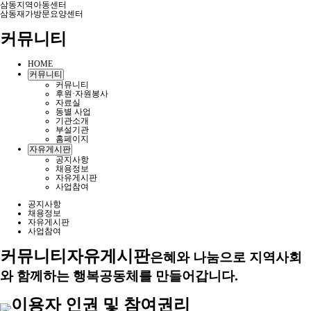
삼동지역아동센터
삼동재가방문요양센터
커뮤니티
HOME
커뮤니티
커뮤니티
후원·자원봉사
자료실
동별 사업
기관소개
부설기관
홈페이지
자유게시판
공지사항
채용정보
자유게시판
사업참여
공지사항
채용정보
자유게시판
사업참여
커뮤니티
자유게시판
은혜와 나눔으로 지역사회
와 함께하는 행복공동체를 만들어갑니다.
이용자 인권 및 참여권리