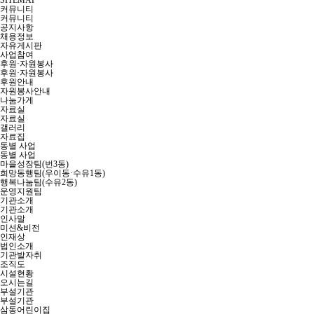
SITEMAP
커뮤니티
커뮤니티
공지사항
채용정보
자유게시판
사업참여
후원·자원봉사
후원·자원봉사
후원안내
자원봉사안내
나눔가게
자료실
자료실
갤러리
자료집
동별 사업
동별 사업
마을성장팀(번3동)
희망동행팀(우이동·수유1동)
행복나눔팀(수유2동)
운영지원팀
기관소개
기관소개
인사말
미션&비전
인재상
법인소개
기관발자취
조직도
시설현황
오시는길
부설기관
부설기관
삼동어린이집