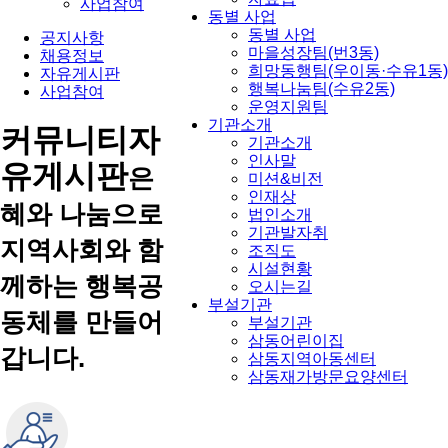
사업참여
동별 사업
동별 사업
공지사항
마을성장팀(번3동)
채용정보
희망동행팀(우이동·수유1동)
자유게시판
행복나눔팀(수유2동)
사업참여
운영지원팀
기관소개
커뮤니티
자
기관소개
인사말
유게시판
은
미션&비전
인재상
혜와 나눔으로
법인소개
기관발자취
지역사회와 함
조직도
시설현황
께하는 행복공
오시는길
부설기관
동체를 만들어
부설기관
삼동어린이집
갑니다.
삼동지역아동센터
삼동재가방문요양센터