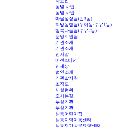
자료집
동별 사업
동별 사업
마을성장팀(번3동)
희망동행팀(우이동·수유1동)
행복나눔팀(수유2동)
운영지원팀
기관소개
기관소개
인사말
미션&비전
인재상
법인소개
기관발자취
조직도
시설현황
오시는길
부설기관
부설기관
삼동어린이집
삼동지역아동센터
삼동재가방문요양센터