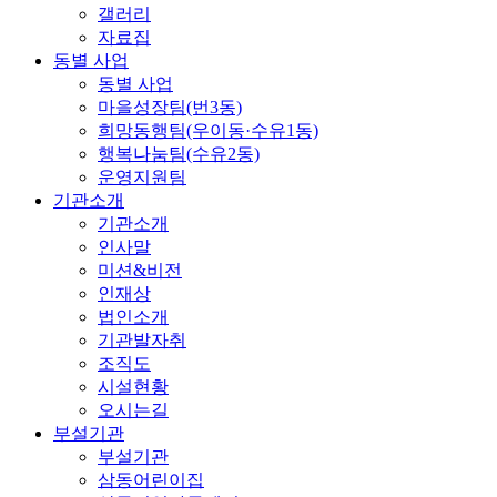
갤러리
자료집
동별 사업
동별 사업
마을성장팀(번3동)
희망동행팀(우이동·수유1동)
행복나눔팀(수유2동)
운영지원팀
기관소개
기관소개
인사말
미션&비전
인재상
법인소개
기관발자취
조직도
시설현황
오시는길
부설기관
부설기관
삼동어린이집