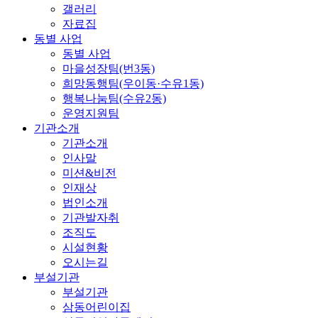
갤러리
자료집
동별 사업
동별 사업
마을성장팀(번3동)
희망동행팀(우이동·수유1동)
행복나눔팀(수유2동)
운영지원팀
기관소개
기관소개
인사말
미션&비전
인재상
법인소개
기관발자취
조직도
시설현황
오시는길
부설기관
부설기관
삼동어린이집