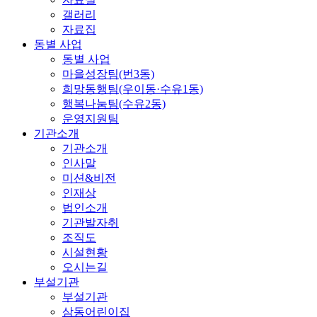
갤러리
자료집
동별 사업
동별 사업
마을성장팀(번3동)
희망동행팀(우이동·수유1동)
행복나눔팀(수유2동)
운영지원팀
기관소개
기관소개
인사말
미션&비전
인재상
법인소개
기관발자취
조직도
시설현황
오시는길
부설기관
부설기관
삼동어린이집